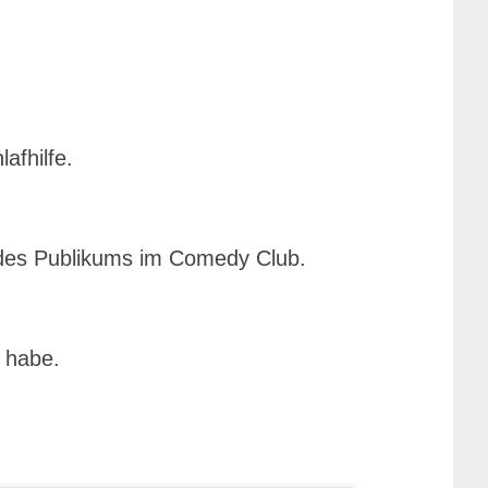
afhilfe.
e des Publikums im Comedy Club.
t habe.