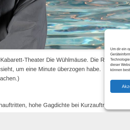
Um dir ein o
Geräteinfor
m Kabarett-Theater Die Wühlmäuse. Die Redaktion h
Technologien
dieser Websi
 sieht, um eine Minute überzogen habe.
können best
lachen.)
Akz
uftritten, hohe Gagdichte bei Kurzauftritten, Prior
Ihr
hier
.